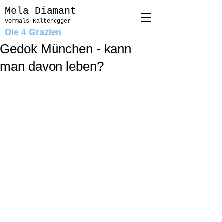
Mela Diam
ant
vormals Kaltenegg
er
Die 4 Grazien
Gedok München - kann
man davon leben?