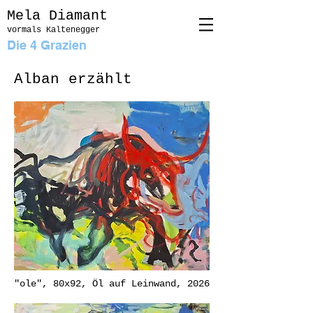
Mela Diam
ant
vormals Kaltenegg
er
Die 4 Grazien
Alban erzählt
"ole", 80x92, Öl auf Leinwand, 2026